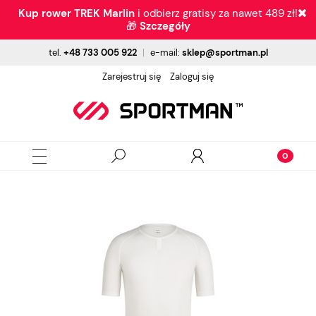
Kup rower TREK Marlin
i odbierz gratisy za nawet 489 zł!
🎁
Szczegóły
tel.
+48 733 005 922
|
e-mail:
sklep@sportman.pl
Zarejestruj się
Zaloguj się