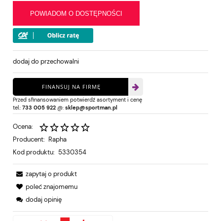
POWIADOM O DOSTĘPNOŚCI
dodaj do przechowalni
FINANSUJ NA FIRMĘ
Przed sfinansowaniem potwierdź asortyment i cenę
tel.:
733 005 922
@:
sklep@sportman.pl
Ocena:
Producent:
Rapha
Kod produktu:
5330354
zapytaj o produkt
poleć znajomemu
dodaj opinię