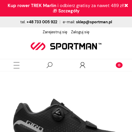
Kup rower TREK Marlin
i odbierz gratisy za nawet 489 zł!
🎁
Szczegóły
tel.
+48 733 005 922
|
e-mail:
sklep@sportman.pl
Zarejestruj się
Zaloguj się