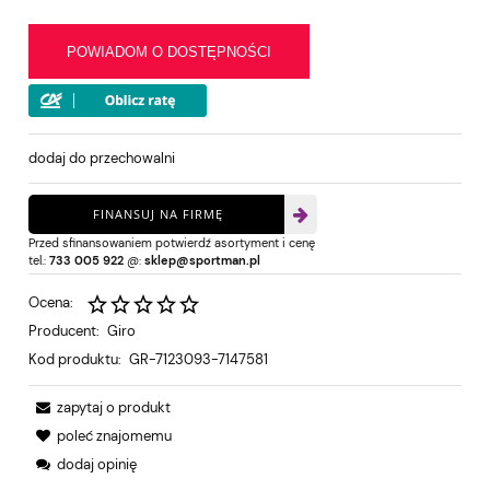
POWIADOM O DOSTĘPNOŚCI
dodaj do przechowalni
FINANSUJ NA FIRMĘ
Przed sfinansowaniem potwierdź asortyment i cenę
tel.:
733 005 922
@:
sklep@sportman.pl
Ocena:
Producent:
Giro
Kod produktu:
GR-7123093-7147581
zapytaj o produkt
poleć znajomemu
dodaj opinię