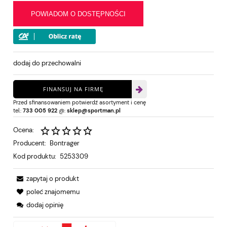
POWIADOM O DOSTĘPNOŚCI
dodaj do przechowalni
FINANSUJ NA FIRMĘ
Przed sfinansowaniem potwierdź asortyment i cenę
tel.:
733 005 922
@:
sklep@sportman.pl
Ocena:
Producent:
Bontrager
Kod produktu:
5253309
zapytaj o produkt
poleć znajomemu
dodaj opinię