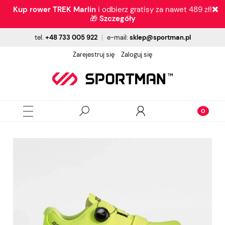
Kup rower TREK Marlin
i odbierz gratisy za nawet 489 zł!
🎁
Szczegóły
tel.
+48 733 005 922
|
e-mail:
sklep@sportman.pl
Zarejestruj się
Zaloguj się