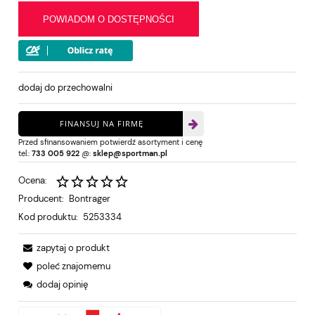
POWIADOM O DOSTĘPNOŚCI
dodaj do przechowalni
FINANSUJ NA FIRMĘ
Przed sfinansowaniem potwierdź asortyment i cenę
tel.:
733 005 922
@:
sklep@sportman.pl
Ocena:
Producent:
Bontrager
Kod produktu:
5253334
zapytaj o produkt
poleć znajomemu
dodaj opinię