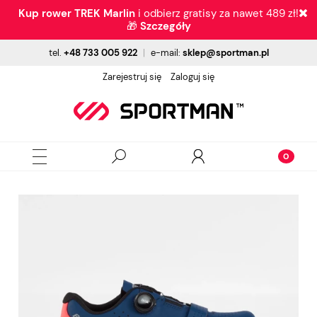
Kup rower TREK Marlin
i odbierz gratisy za nawet 489 zł!
🎁
Szczegóły
tel.
+48 733 005 922
|
e-mail:
sklep@sportman.pl
Zarejestruj się
Zaloguj się