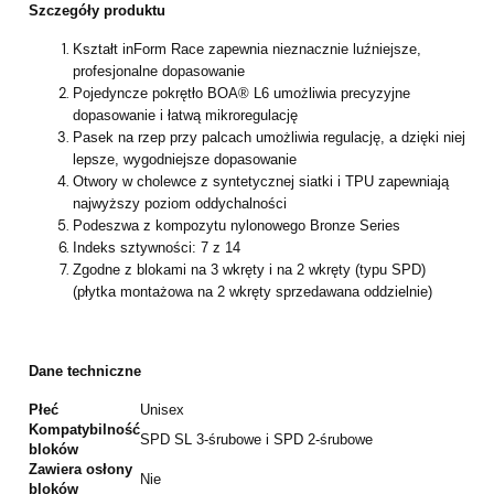
Szczegóły produktu
Kształt inForm Race zapewnia nieznacznie luźniejsze,
profesjonalne dopasowanie
Pojedyncze pokrętło BOA® L6 umożliwia precyzyjne
dopasowanie i łatwą mikroregulację
Pasek na rzep przy palcach umożliwia regulację, a dzięki niej
lepsze, wygodniejsze dopasowanie
Otwory w cholewce z syntetycznej siatki i TPU zapewniają
najwyższy poziom oddychalności
Podeszwa z kompozytu nylonowego Bronze Series
Indeks sztywności: 7 z 14
Zgodne z blokami na 3 wkręty i na 2 wkręty (typu SPD)
(płytka montażowa na 2 wkręty sprzedawana oddzielnie)
Dane techniczne
Płeć
Unisex
Kompatybilność
SPD SL 3-śrubowe i SPD 2-śrubowe
bloków
Zawiera osłony
Nie
bloków