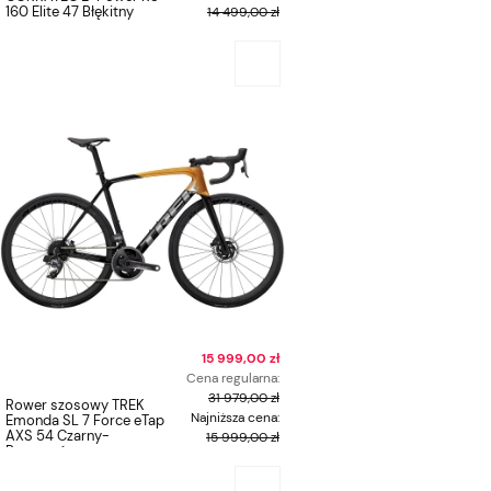
160 Elite 47 Błękitny
14 499,00 zł
15 999,00 zł
Cena regularna:
31 979,00 zł
Rower szosowy TREK
Najniższa cena:
Emonda SL 7 Force eTap
AXS 54 Czarny-
15 999,00 zł
Pomarańczowy