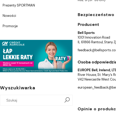
Prezenty SPORTMAN
Bezpieczeństwo
Nowości
Producent
Promocje
Bell Sports
1001 Innovation Road
IL 61866 Rantoul, Stany 
feedback@bellsports.c
Osoba odpowiedzia
EUROPE Bell, Ireland, LT
River House, St. Mary’s 
V42 Newcastle West Count
Wyszukiwarka
european_feedback@bel
Opinie o produkc