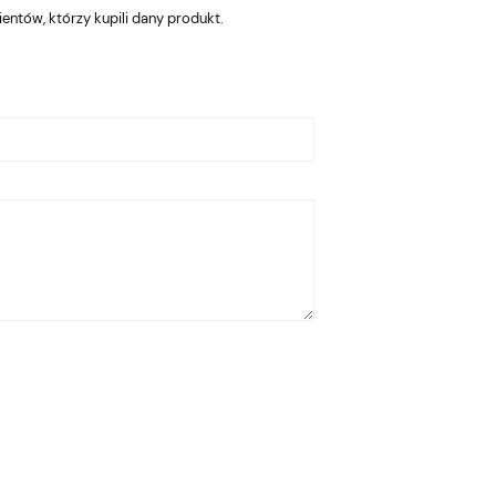
entów, którzy kupili dany produkt.
399,00 zł
Cena regularna:
770,00 zł
Kask rowerowy LAZER
Kaseta rowerowa
Najniższa cena:
Jackal L Czerwony
SHIMANO 105 CS-7000
30 11s
399,00 zł