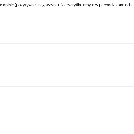
 opinie (pozytywne i negatywne). Nie weryfikujemy, czy pochodzą one od kli
479,20 zł
16 699,00 zł
Cena regularna:
Cena regularna:
599,00 zł
22 499,00 zł
Rower elektryczny MTB
Najniższa cena:
Najniższa cena:
TREK Rail+ 5 Gen 5 800Wh
2026 XL Czarny
479,20 zł
22 499,00 zł