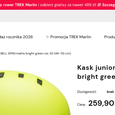
p rower TREK Marlin
i odbierz gratisy za nawet 489 zł! 🎁
Szczeg
aż rocznika 2026
✨ Promocja TREK Marlin
Produ
Nowości
Bike fitting
Serwis
Wy
i BELL SPAN matte bright green roz. XS (49–53 cm)
Kask junio
bright gre
Dostępność:
brak
259,90 
Cena: