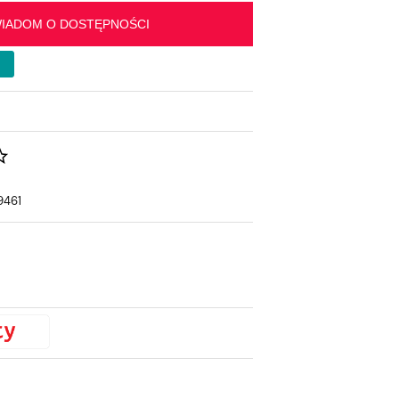
IADOM O DOSTĘPNOŚCI
9461