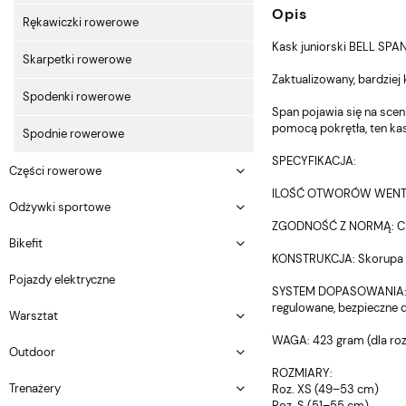
Opis
Rękawiczki rowerowe
Kask juniorski BELL SPA
Skarpetki rowerowe
Zaktualizowany, bardziej
Spodenki rowerowe
Span pojawia się na scen
pomocą pokrętła, ten kas
Spodnie rowerowe
SPECYFIKACJA:
Części rowerowe
ILOŚĆ OTWORÓW WENTYL
Odżywki sportowe
ZGODNOŚĆ Z NORMĄ: CPS
Bikefit
KONSTRUKCJA: Skorupa z 
Pojazdy elektryczne
SYSTEM DOPASOWANIA: Act
regulowane, bezpieczne 
Warsztat
WAGA: 423 gram (dla roz
Outdoor
ROZMIARY:
Trenażery
Roz. XS (49–53 cm)
Roz. S (51–55 cm)