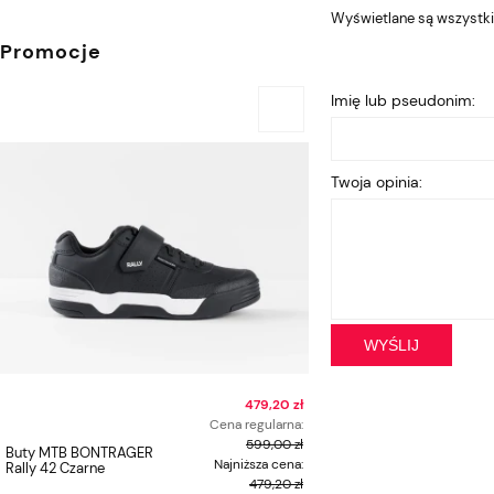
Wyświetlane są wszystkie
Promocje
Imię lub pseudonim:
Twoja opinia:
WYŚLIJ
479,20 zł
Cena regularna:
599,00 zł
Buty MTB BONTRAGER
Buty MTB BONTRAGER
Najniższa cena:
Rally 42 Czarne
Rally 38 Szare-Czarne
479,20 zł