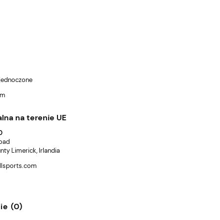
Zjednoczone
om
lna na terenie UE
D
Road
y Limerick, Irlandia
lsports.com
ie (0)