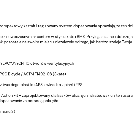
N
 kompaktowy kształt i regulowany system dopasowania sprawiają, że ten dzi
ie z nowoczesnym akcentem w stylu skate i BMX. Przylega ciasno i dobrze, 
k pozostaje na swoim miejscu, niezależnie od tego, jak bardzo szaleje Twoja
ACYJNYCH: 10 otworów wentylacyjnych
C Bicycle / ASTM F1492-08 (Skate)
twardego plastiku ABS z wkładką z pianki EPS
ion Fit - zaprojektowany dla kasków ulicznych i skate'owskich, ten usp
dopasowanie za pomocą pokrętła.
miaru S)