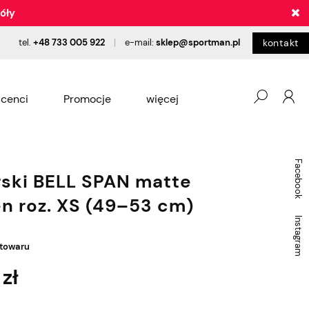
óły
tel.
+48 733 005 922
|
e-mail:
sklep@sportman.pl
kontakt
cenci
Promocje
więcej
pożyczalnia
Blog
Salon
Facebook
rski BELL SPAN matte
en roz. XS (49–53 cm)
Instagram
 towaru
zł