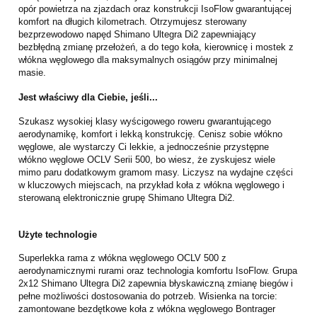
opór powietrza na zjazdach oraz konstrukcji IsoFlow gwarantującej
komfort na długich kilometrach. Otrzymujesz sterowany
bezprzewodowo napęd Shimano Ultegra Di2 zapewniający
bezbłędną zmianę przełożeń, a do tego koła, kierownicę i mostek z
włókna węglowego dla maksymalnych osiągów przy minimalnej
masie.
Jest właściwy dla Ciebie, jeśli...
Szukasz wysokiej klasy wyścigowego roweru gwarantującego
aerodynamikę, komfort i lekką konstrukcję. Cenisz sobie włókno
węglowe, ale wystarczy Ci lekkie, a jednocześnie przystępne
włókno węglowe OCLV Serii 500, bo wiesz, że zyskujesz wiele
mimo paru dodatkowym gramom masy. Liczysz na wydajne części
w kluczowych miejscach, na przykład koła z włókna węglowego i
sterowaną elektronicznie grupę Shimano Ultegra Di2.
Użyte technologie
Superlekka rama z włókna węglowego OCLV 500 z
aerodynamicznymi rurami oraz technologia komfortu IsoFlow. Grupa
2x12 Shimano Ultegra Di2 zapewnia błyskawiczną zmianę biegów i
pełne możliwości dostosowania do potrzeb. Wisienka na torcie:
zamontowane bezdętkowe koła z włókna węglowego Bontrager