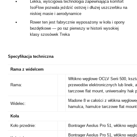
Lekka, wyścigowa technologia zapewniająca komfort
IsoFlow pozwala jeździć ostrzej i dłużej uszczerbku na
niskiej masie i aerodynamice
Rower ten jest fabrycznie wyposażony w koła i opony
bezdętkowe — po raz pierwszy w historii wysokiej
klasy szosówek Treka
Specyfikacja techniczna
Rama z widelcem
Włókno węglowe OCLV Serii 500, kszta
Rama:
przewodów elektronicznych lub linek,
tarczowe flat mount, uniwersalny hak
Madone 8 w całości z włókna węglowe
Widelec:
hamulca, hamulce tarczowe flat moun
Koła
Koło przednie:
Bontrager Aeolus Pro 51, włókno węg
Bontrager Aeolus Pro 51, włókno węg