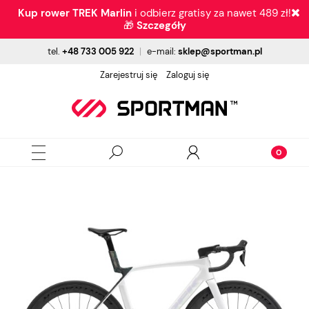
Kup rower TREK Marlin
i odbierz gratisy za nawet 489 zł!
🎁
Szczegóły
tel.
+48 733 005 922
|
e-mail:
sklep@sportman.pl
Zarejestruj się
Zaloguj się