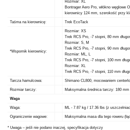
Rozmiar: XL
Bontrager Aero Pro, włókno węglowe 
kierownicy 124 mm, szerokość przy 
Taśma na kierownicę:
Trek EcoTack
Rozmiar: XS
Trek RCS Pro, -7 stopni, 80 mm długo
Rozmiar: S, M
Trek RCS Pro, -7 stopni, 90 mm długo
*Wspornik kierownicy:
Rozmiar: ML, L
Trek RCS Pro, -7 stopni, 100 mm dług
Rozmiar: XL
Trek RCS Pro, -7 stopni, 110 mm dług
Tarcza hamulcowa:
Shimano CL800, mocowaniem centerl
Rozmiar tarczy:
Maksymalna średnica tarczy: 180 mm 
Waga
Waga:
ML - 7.87 kg / 17.36 lbs (z uszczelni
Ograniczenie wagowe:
Maksymalna masa dla tego roweru (łą
* Uwaga – jeśli nie podano inaczej, specyfikacja dotyczy