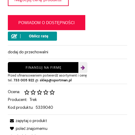
POWIADOM O DOSTĘPNOŚCI
dodaj do przechowalni
FINANSUJ NA FIRMĘ
Przed sfinansowaniem potwierdź asortyment i cenę
tel.:
733 005 922
@:
sklep@sportman.pl
Ocena:
Producent:
Trek
Kod produktu:
5339040
zapytaj o produkt
poleć znajomemu