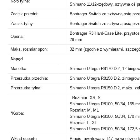
Koło tylne:
Shimano 11/12-rzędowy, sztywna oś p
Zacisk przedni:
Bontrager Switch ze sztywną osią prz
Zacisk tylny:
Bontrager Switch ze sztywną osią prz
Bontrager R3 Hard-Case Lite, przysto
Opona:
28 mm
Maks. rozmiar opon:
32 mm (zgodnie z wymiarami, szczegóły
Napęd
Manetka:
Shimano Ultegra R8170 Di2, 12-biego
Przerzutka przednia:
Shimano Ultegra R8150 Di2, zintegrow
Przerzutka tylna:
Shimano Ultegra R8150 Di2, maks. zę
Rozmiar: XS, S
Shimano Ultegra R8100, 50/34, 165 m
Rozmiar: M, ML
*Korba:
Shimano Ultegra R8100, 50/34, 170 m
Rozmiar: L, XL
Shimano Ultegra R8100, 50/34, 172,5
Wkład suportu:
Praxis, gwintowany T47, wewnętrzne 