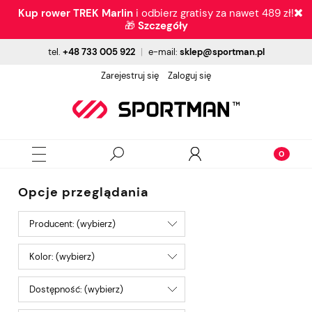
Kup rower TREK Marlin
i odbierz gratisy za nawet 489 zł!
🎁
Szczegóły
tel.
+48 733 005 922
|
e-mail:
sklep@sportman.pl
Zarejestruj się
Zaloguj się
Opcje przeglądania
Producent: (wybierz)
Kolor: (wybierz)
Dostępność: (wybierz)