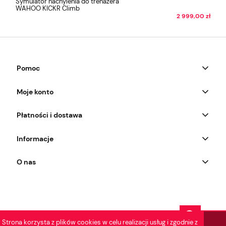
Symulator nachylenia do trenażera
WAHOO KICKR Climb
2 999,00 zł
Pomoc
Moje konto
Płatności i dostawa
Informacje
O nas
pokaż pełną wersję strony
Strona korzysta z plików cookies w celu realizacji usług i zgodnie z