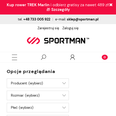
Kup rower TREK Marlin
i odbierz gratisy za nawet 489 zł!
🎁
Szczegóły
tel.
+48 733 005 922
|
e-mail:
sklep@sportman.pl
Zarejestruj się
Zaloguj się
Opcje przeglądania
Producent: (wybierz)
Rozmiar: (wybierz)
Płeć: (wybierz)