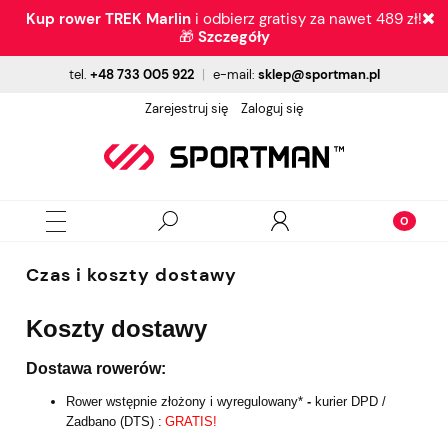
Kup rower TREK Marlin
i odbierz gratisy za nawet 489 zł!
🎁
Szczegóły
tel.
+48 733 005 922
|
e-mail:
sklep@sportman.pl
Zarejestruj się
Zaloguj się
Czas i koszty dostawy
Koszty dostawy
Dostawa rowerów:
Rower wstępnie złożony i wyregulowany*
-
kurier DPD
/
Zadbano (DTS)
:
GRATIS!