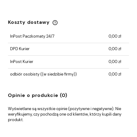
Koszty dostawy
Cena nie zawiera ewentualnych kosztów
płatności
InPost Paczkomaty 24/7
0,00 zł
DPD Kurier
0,00 zł
InPost Kurier
0,00 zł
odbiór osobisty
((w siedzibie firmy))
0,00 zł
Opinie o produkcie (0)
Wyświetlane są wszystkie opinie (pozytywne i negatywne). Nie
weryfikujemy, czy pochodzą one od klientów, którzy kupili dany
produkt.