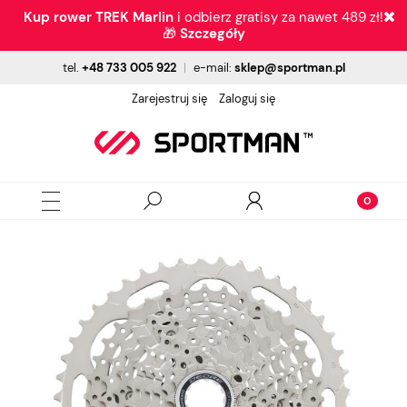
Kup rower TREK Marlin
i odbierz gratisy za nawet 489 zł!
🎁
Szczegóły
tel.
+48 733 005 922
|
e-mail:
sklep@sportman.pl
Zarejestruj się
Zaloguj się