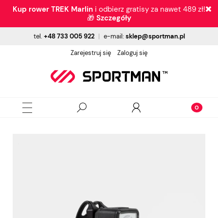
Kup rower TREK Marlin
i odbierz gratisy za nawet 489 zł!
🎁
Szczegóły
tel.
+48 733 005 922
|
e-mail:
sklep@sportman.pl
Zarejestruj się
Zaloguj się