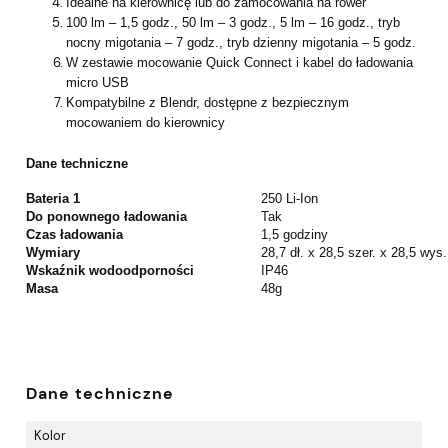
Idealne na kierownicę lub do zamocowania na rower
100 lm – 1,5 godz., 50 lm – 3 godz., 5 lm – 16 godz., tryb
nocny migotania – 7 godz., tryb dzienny migotania – 5 godz.
W zestawie mocowanie Quick Connect i kabel do ładowania
micro USB
Kompatybilne z Blendr, dostępne z bezpiecznym
mocowaniem do kierownicy
Dane techniczne
Bateria 1
250 Li-Ion
Do ponownego ładowania
Tak
Czas ładowania
1,5 godziny
Wymiary
28,7 dł. x 28,5 szer. x 28,5 wys
Wskaźnik wodoodporności
IP46
Masa
48g
Dane techniczne
Kolor