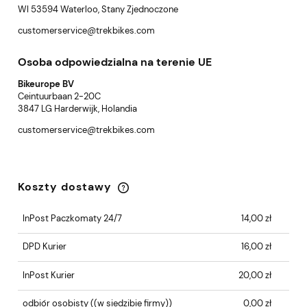
WI 53594 Waterloo, Stany Zjednoczone
customerservice@trekbikes.com
Osoba odpowiedzialna na terenie UE
Bikeurope BV
Ceintuurbaan 2-20C
3847 LG Harderwijk, Holandia
customerservice@trekbikes.com
Koszty dostawy
Cena nie zawiera ewentualnych kosztów
płatności
InPost Paczkomaty 24/7
14,00 zł
DPD Kurier
16,00 zł
InPost Kurier
20,00 zł
odbiór osobisty
((w siedzibie firmy))
0,00 zł