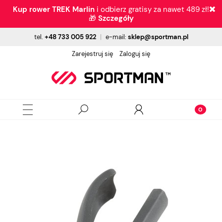
Kup rower TREK Marlin
i odbierz gratisy za nawet 489 zł!
🎁
Szczegóły
tel.
+48 733 005 922
|
e-mail:
sklep@sportman.pl
Zarejestruj się
Zaloguj się