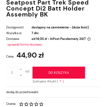
Seatpost Part Trek Speed
Concept Di2 Batt Holder
Assembly BK
Dostępność:
dostępny na zamówienie - (duża ilość)
Wysyłka w:
7 dni
Dostawa:
od 14,00 zł
- InPost Paczkomaty 24/7
Cena nie zawiera ewentualnych kosztów płatności
sprawdź formy dostawy
44,90 zł
Cena:
szt.
DO KOSZYKA
Zyskujesz
44
pkt [
?
]
dodaj do przechowalni
Ocena: