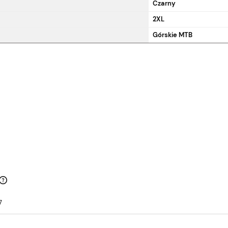
Czarny
2XL
Górskie MTB
7
Cena nie zawiera ewentualnych
kosztów płatności