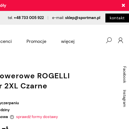
óły
tel.
+48 733 005 922
|
e-mail:
sklep@sportman.pl
kontakt
cenci
Promocje
więcej
pożyczalnia
Blog
Salon
Facebook
rowerowe ROGELLI
r 2XL Czarne
Instagram
yczerpaniu
odziny
mowa
sprawdź formy dostawy