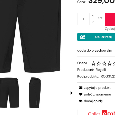
329,00 
Cena nie zawiera ewentualnych ko
Cena:
płatności
szt.
Zysku
dodaj do przechowalni
Ocena:
Producent:
Rogelli
Kod produktu:
ROG3523
zapytaj o produkt
poleć znajomemu
dodaj opinię