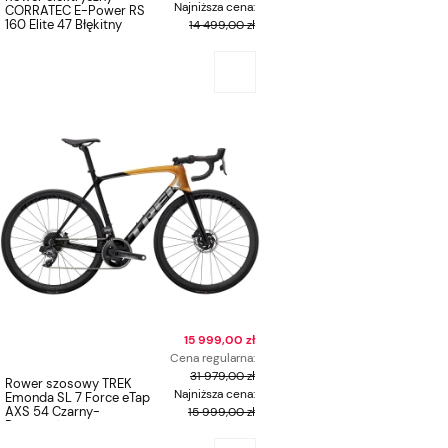
Najniższa cena:
CORRATEC E-Power RS
160 Elite 47 Błękitny
14 499,00 zł
15 999,00 zł
Cena regularna:
31 979,00 zł
Rower szosowy TREK
Najniższa cena:
Emonda SL 7 Force eTap
AXS 54 Czarny-
15 999,00 zł
Pomarańczowy