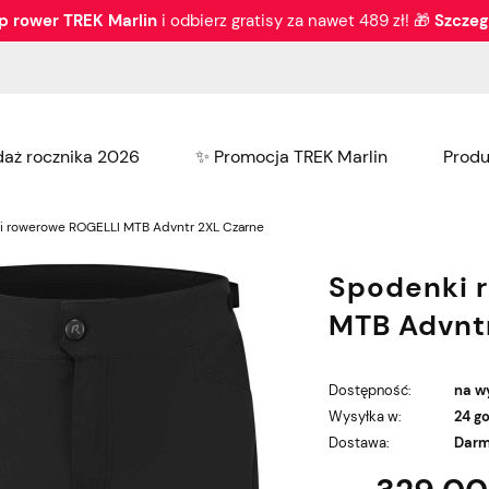
p rower TREK Marlin
i odbierz gratisy za nawet 489 zł! 🎁
Szczeg
aż rocznika 2026
✨ Promocja TREK Marlin
Produ
Nowości
Bike fitting
Serwis
Wy
 rowerowe ROGELLI MTB Advntr 2XL Czarne
Spodenki 
MTB Advnt
Dostępność:
na w
Wysyłka w:
24 g
Dostawa:
Dar