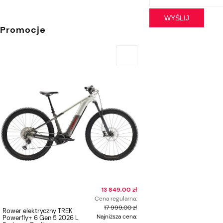
WYŚLIJ
Promocje
13 849,00 zł
Cena regularna:
17 999,00 zł
Rower elektryczny TREK
Kierownica zintegrowan
Najniższa cena:
Powerfly+ 6 Gen 5 2026 L
TREK Aero RSL