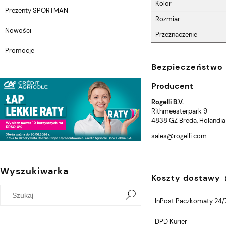
Kolor
Prezenty SPORTMAN
Rozmiar
Nowości
Przeznaczenie
Promocje
Bezpieczeństwo
Producent
Rogelli B.V.
Rithmeesterpark 9
4838 GZ Breda, Holandia
sales@rogelli.com
Wyszukiwarka
Koszty dostawy
InPost Paczkomaty 24/
DPD Kurier