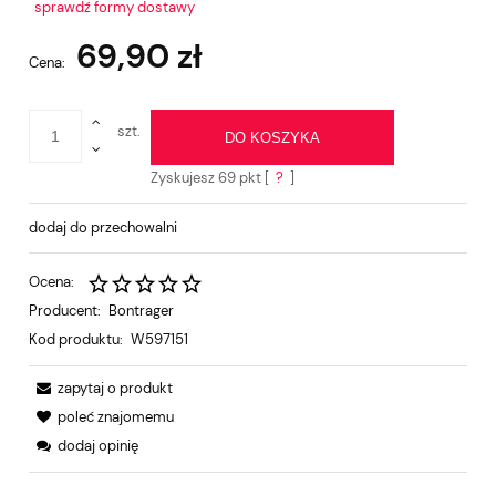
Cena nie zawiera ewentualnych kosztów płatności
sprawdź formy dostawy
69,90 zł
Cena:
szt.
DO KOSZYKA
Zyskujesz
69
pkt [
?
]
dodaj do przechowalni
Ocena:
Producent:
Bontrager
Kod produktu:
W597151
zapytaj o produkt
poleć znajomemu
dodaj opinię