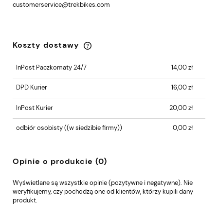
customerservice@trekbikes.com
Koszty dostawy
Cena nie zawiera ewentualnych kosztów
płatności
InPost Paczkomaty 24/7
14,00 zł
DPD Kurier
16,00 zł
InPost Kurier
20,00 zł
odbiór osobisty
((w siedzibie firmy))
0,00 zł
Opinie o produkcie (0)
Wyświetlane są wszystkie opinie (pozytywne i negatywne). Nie
weryfikujemy, czy pochodzą one od klientów, którzy kupili dany
produkt.