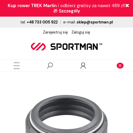
Kup rower TREK Marlin
i odbierz gratisy za nawet 489 zł!
🎁
Szczegóły
tel.
+48 733 005 922
|
e-mail:
sklep@sportman.pl
Zarejestruj się
Zaloguj się