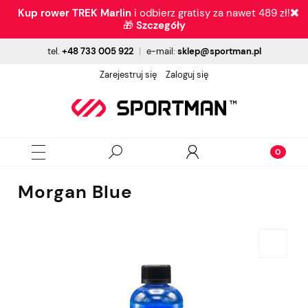
Kup rower TREK Marlin
i odbierz gratisy za nawet 489 zł!
🎁
Szczegóły
tel.
+48 733 005 922
|
e-mail:
sklep@sportman.pl
Zarejestruj się
Zaloguj się
Morgan Blue